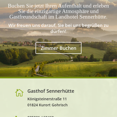
Buchen Sie jetzt Ihren Aufenthalt und erleben
Sie die einzigartige Atmosphäre und
Gastfreundschaft im Landhotel Sennerhütte.
Wir freuen uns darauf, Sie bei uns begrüßen zu
dürfen!
Zimmer Buchen
Gasthof Sennerhütte

Königsteinerstraße 11
01824 Kurort Gohrisch