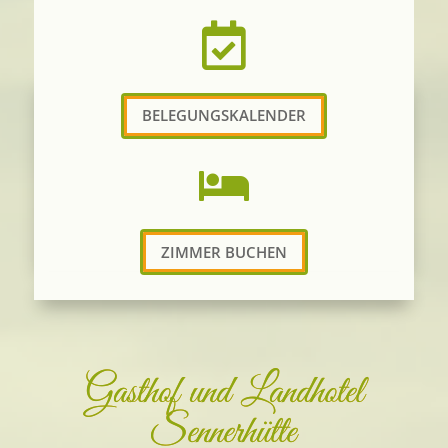

BELEGUNGSKALENDER

ZIMMER BUCHEN
Gasthof und Landhotel
Sennerhütte