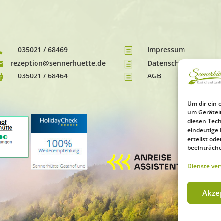
035021 / 68469
Impressum

h
rezeption@sennerhuette.de
Datenschutz

h
035021 / 68464
AGB

h
Um dir ein 
um Gerätei
diesen Tech
eindeutige 
erteilst o
beeinträcht
Dienste ve
Akze