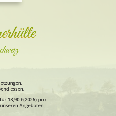
rhütte
chweiz
setzungen.
bend essen.
für 13,90 €(2026)
pro
n unseren Angeboten