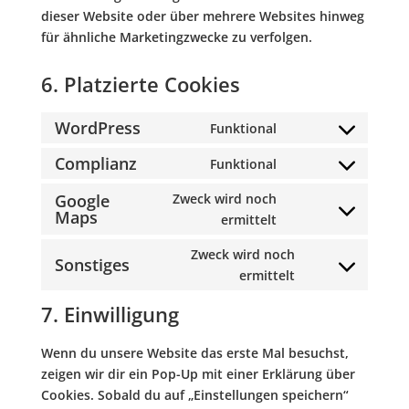
dieser Website oder über mehrere Websites hinweg
für ähnliche Marketingzwecke zu verfolgen.
6. Platzierte Cookies
WordPress
Funktional
Consent
to
Complianz
Funktional
Consent
service
to
Google
Zweck wird noch
wordpress
Maps
service
Consent
ermittelt
complianz
to
Zweck wird noch
service
Sonstiges
Consent
ermittelt
google-
to
maps
7. Einwilligung
service
sonstiges
Wenn du unsere Website das erste Mal besuchst,
zeigen wir dir ein Pop-Up mit einer Erklärung über
Cookies. Sobald du auf „Einstellungen speichern“