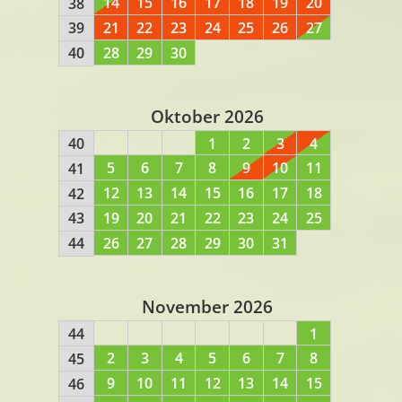
14
15
16
17
18
19
20
38
21
22
23
24
25
26
27
39
28
29
30
40
Oktober 2026
40
1
2
3
4
5
6
7
8
9
10
11
41
12
13
14
15
16
17
18
42
19
20
21
22
23
24
25
43
26
27
28
29
30
31
44
November 2026
44
1
2
3
4
5
6
7
8
45
9
10
11
12
13
14
15
46