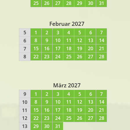
25
26
27
28
29
30
31
Februar 2027
5
1
2
3
4
5
6
7
8
9
10
11
12
13
14
6
15
16
17
18
19
20
21
7
22
23
24
25
26
27
28
8
März 2027
9
1
2
3
4
5
6
7
8
9
10
11
12
13
14
10
15
16
17
18
19
20
21
11
22
23
24
25
26
27
28
12
29
30
31
13