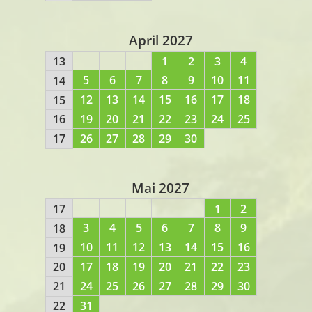
April 2027
13
1
2
3
4
5
6
7
8
9
10
11
14
12
13
14
15
16
17
18
15
19
20
21
22
23
24
25
16
26
27
28
29
30
17
Mai 2027
17
1
2
3
4
5
6
7
8
9
18
10
11
12
13
14
15
16
19
17
18
19
20
21
22
23
20
24
25
26
27
28
29
30
21
31
22