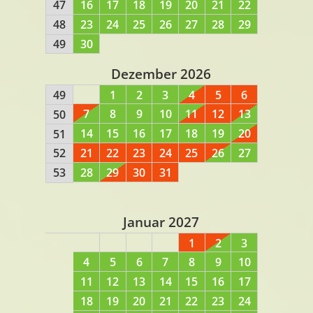
16
17
18
19
20
21
22
47
23
24
25
26
27
28
29
48
30
49
Dezember 2026
49
1
2
3
4
5
6
7
8
9
10
11
12
13
50
14
15
16
17
18
19
20
51
21
22
23
24
25
26
27
52
28
29
30
31
53
Januar 2027
1
2
3
4
5
6
7
8
9
10
11
12
13
14
15
16
17
18
19
20
21
22
23
24