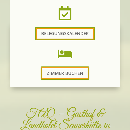

BELEGUNGSKALENDER

ZIMMER BUCHEN
FAQ – Gasthof &
Landhotel Sennerhütte in