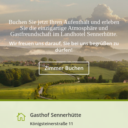
Buchen Sie jetzt Ihren Aufenthalt und erleben
Sie die einzigartige Atmosphäre und
Gastfreundschaft im Landhotel Sennerhütte.
Wir freuen uns darauf, Sie bei uns begrüßen zu
dürfen!
Zimmer Buchen
Gasthof Sennerhütte

Königsteinerstraße 11